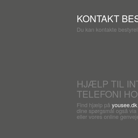
KONTAKT BE
Du kan kontakte bestyre
HJÆLP TIL I
TELEFONI H
Find hjælp på
yousee.dk
dine spørgsmål også via c
eller vores online genveje