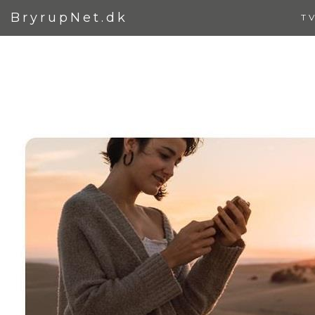
BryrupNet.dk
T