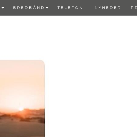
V
BREDBÅND
TELEFONI
NYHEDER
P