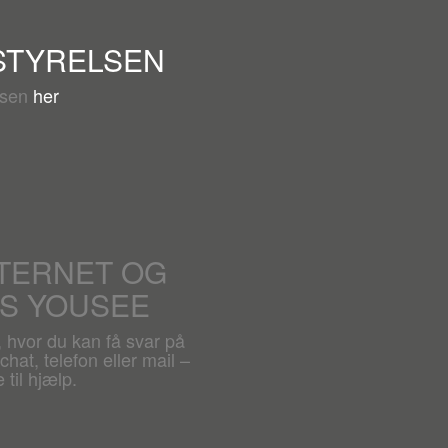
STYRELSEN
lsen
her
NTERNET OG
OS YOUSEE
, hvor du kan få svar på
hat, telefon eller mail –
 til hjælp.