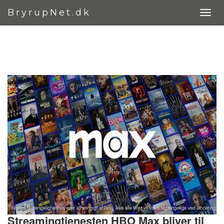
BryrupNet.dk
Streamingtjenesten HBO Max bliver til