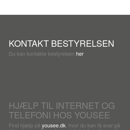
KONTAKT BESTYRELSEN
Du kan kontakte bestyrelsen
her
HJÆLP TIL INTERNET OG
TELEFONI HOS YOUSEE
Find hjælp på
yousee.dk
, hvor du kan få svar på