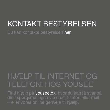
KONTAKT BESTYRELSEN
Du kan kontakte bestyrelsen
her
HJÆLP TIL INTERNET OG
TELEFONI HOS YOUSEE
Find hjælp på
yousee.dk
, hvor du kan få svar på
dine spørgsmål også via chat, telefon eller mail
– eller vores online genveje til hjælp.