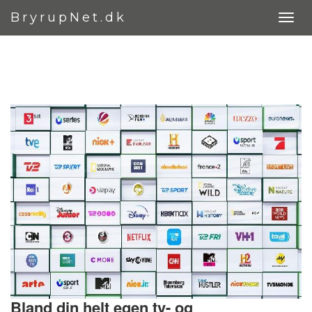
BryrupNet.dk
Bland din helt egen tv- og