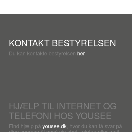
KONTAKT BESTYRELSEN
Du kan kontakte bestyrelsen
her
HJÆLP TIL INTERNET OG
TELEFONI HOS YOUSEE
Find hjælp på
yousee.dk
, hvor du kan få svar på
dine spørgsmål også via chat, telefon eller mail