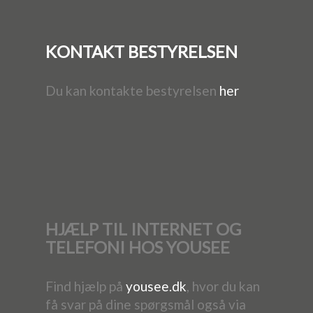
KONTAKT BESTYRELSEN
Du kan kontakte bestyrelsen
her
HJÆLP TIL INTERNET OG
TELEFONI HOS YOUSEE
Find hjælp på
yousee.dk
, hvor du kan
få svar på dine spørgsmål også via