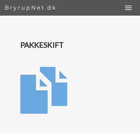
BryrupNet.dk
PAKKESKIFT