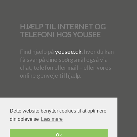
HJÆLP TIL INTERNET OG
TELEFONI HOS YOUSEE
Find hjælp på
yousee.dk
, hvor du kan
få svar på dine spørgsmål også via
chat, telefon eller mail – eller vores
online genveje til hjælp.
Dette website benytter cookies til at optimere
din oplevelse
Læs mere
Powered by YouSee Foreningsweb
Ok